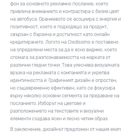
фон за основното рекламно послание, което
привлича вниманието и контрастира с белия цвят
на автобуса. Оранжевото се асоциира с енергия и
позитивност, което е подходящо за продукт,
свързан с бързина и достъпност като онлайн
кредитирането. Логото на Credissimo е поставено
на определени места за да е ясно видимо, което
спомага за разпознаваемостта на марката от
различни гледни точки. Това улеснява визуалната
връзка на рекламата с компанията и укрепва
идентичността ѝ. Графичният дизайн е опростен,
но същевременно ефективен, като се фокусира
върху няколко основни сегмента за предаване на
посланието. Изборът на цветове и
разположението на текстовите и визуални
елементи създава ясен и лесно четим образ.
В заключение, дизайнът предложен от нашия екип