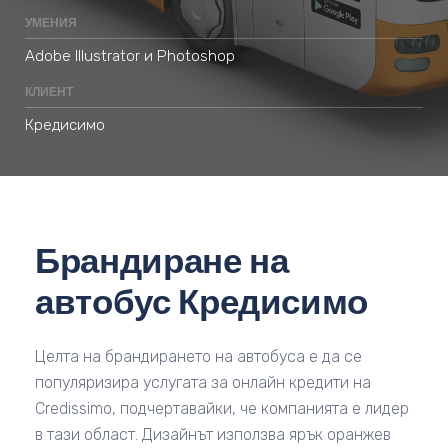
УМЕНИЯ
Adobe Illustrator и Photoshop
КЛИЕНТ
Кредисимо
Брандиране на
автобус Кредисимо
Целта на брандирането на автобуса е да се
популяризира услугата за онлайн кредити на
Credissimo, подчертавайки, че компанията е лидер
в тази област. Дизайнът използва ярък оранжев