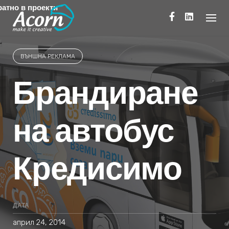
Skip
атно в проекти
to
content
ВЪНШНА РЕКЛАМА
Брандиране
на автобус
Кредисимо
ДАТА
април 24, 2014