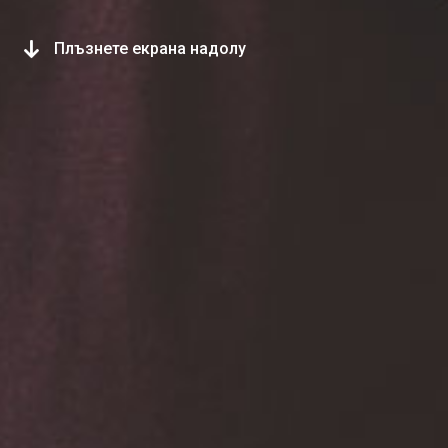
Плъзнете екрана надолу